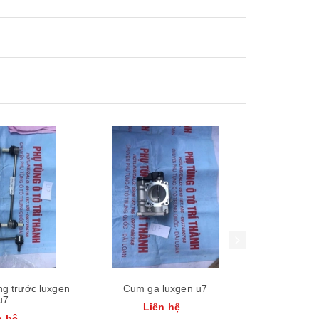
Xem nhanh
Xem nhanh
ng trước luxgen
Cụm ga luxgen u7
Chân m
u7
Liên hệ
Li
n hệ