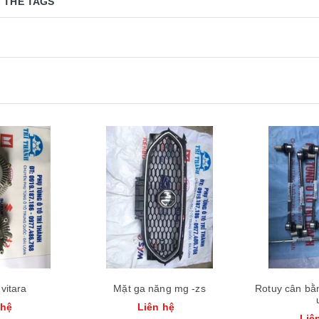
THẺ TAGS
Xem nhanh
vitara
Mặt ga năng mg -zs
Rotuy cân bằ
 hệ
Liên hệ
Liê