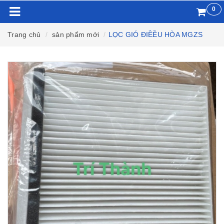
0
Trang chủ
sản phẩm mới
LỌC GIÓ ĐIỀỀU HÒA MGZS