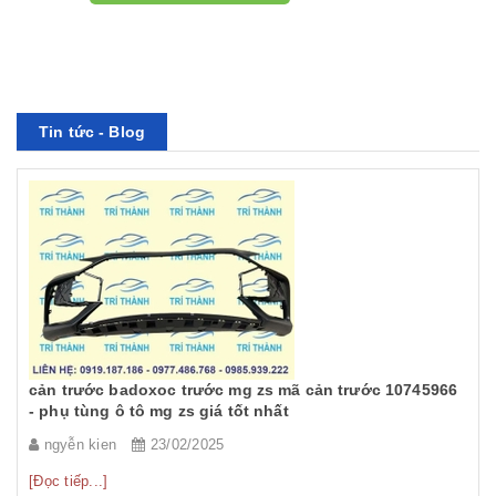
Tin tức - Blog
PHỤ TÙNG Ô TÔ MG ZS, MG 5, MG RX5, MG HS GIÁ TỐT
NHẤT - CÀNG A, ROTUY LÁI NGOÀI MG RX5, ZS, MG MG