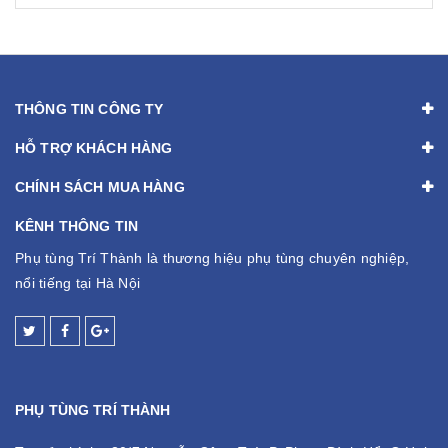
5
ngyễn kien
08/12/2024
[
[Đọc tiếp...]
THÔNG TIN CÔNG TY
HỖ TRỢ KHÁCH HÀNG
CHÍNH SÁCH MUA HÀNG
KÊNH THÔNG TIN
Phụ tùng Trí Thành là thương hiệu phụ tùng chuyên nghiệp,
nổi tiếng tại Hà Nội