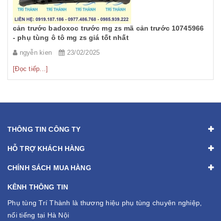
PHỤ TÙNG Ô TÔ MG ZS, MG 5, MG RX5, MG HS GIÁ TỐT
NHẤT - CÀNG A, ROTUY LÁI NGOÀI MG RX5, ZS, MG MG
5
ngyễn kien
08/12/2024
[
[Đọc tiếp...]
THÔNG TIN CÔNG TY
HỖ TRỢ KHÁCH HÀNG
CHÍNH SÁCH MUA HÀNG