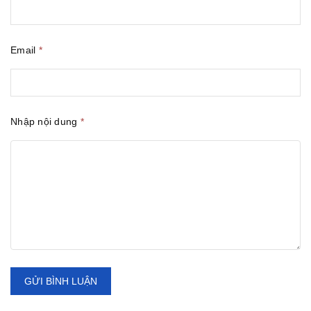
Email
*
Nhập nội dung
*
GỬI BÌNH LUẬN