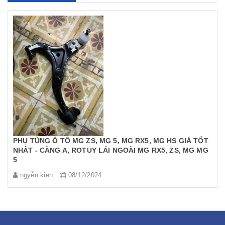
PHỤ TÙNG Ô TÔ MG ZS, MG 5, MG RX5, MG HS GIÁ TỐT
NHẤT - CÀNG A, ROTUY LÁI NGOÀI MG RX5, ZS, MG MG
5
ngyễn kien
08/12/2024
[
[Đọc tiếp...]