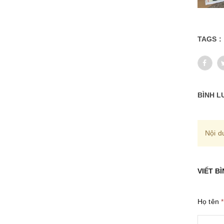
TAGS :
BÌNH L
Nội d
VIẾT B
Họ tên
*