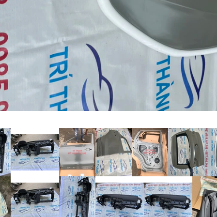
 Ô TÔ MG ZS, MG 5, MG
S GIÁ TỐT NHẤT - ĐÈN
5, ZS, MG MG 5
n
08/12/2024