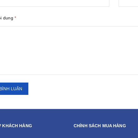
ội dung
*
BÌNH LUẬN
Ợ KHÁCH HÀNG
CHÍNH SÁCH MUA HÀNG