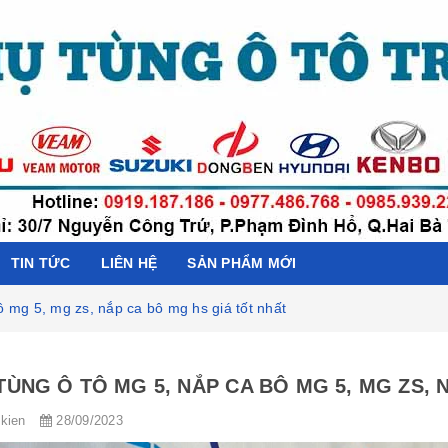
TIN TỨC
LIÊN HỆ
SẢN PHẨM MỚI
ô mg 5, mg zs, nắp ca bô mg hs giá tốt nhất
TÙNG Ô TÔ MG 5, NẮP CA BÔ MG 5, MG ZS, 
kien
28/09/2023