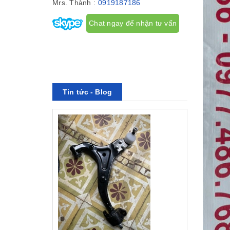
Mrs. Thành :
0919187186
Chat ngay để nhận tư vấn
Tin tức - Blog
rước mg zs
66 - phụ tùng