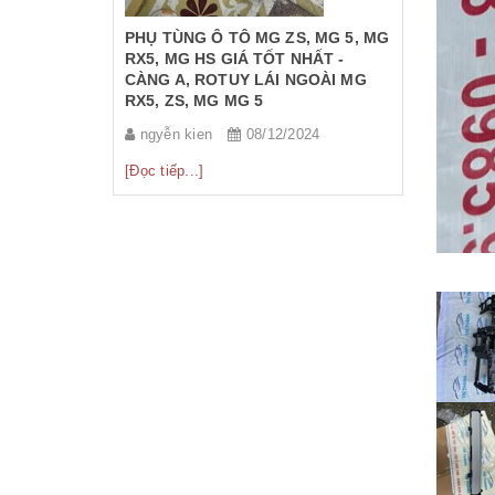
ất
PHỤ TÙNG Ô TÔ MG ZS, MG 5, MG
PHỤ TÙNG
2025
RX5, MG HS GIÁ TỐT NHẤT -
RX5, MG H
CÀNG A, ROTUY LÁI NGOÀI MG
PHA MG RX
RX5, ZS, MG MG 5
ngyễn kie
ngyễn kien
08/12/2024
[Đọc tiếp...]
[Đọc tiếp...]