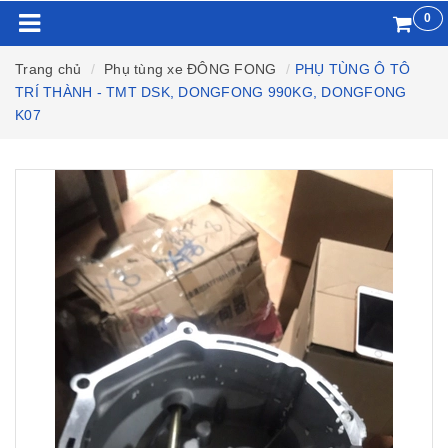
0
Trang chủ
Phụ tùng xe ĐÔNG FONG
PHỤ TÙNG Ô TÔ
TRÍ THÀNH - TMT DSK, DONGFONG 990KG, DONGFONG
K07