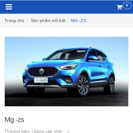
0
Trang chủ
Sản phẩm nổi bật
MG -ZS
Mg -zs
Thương hiệu: (
Đang cập nhật ...
)