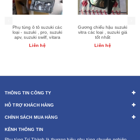
 các
Gương chiếu hậu suzuki
Phụ tùng ô tô vitara 2005,
uzuki
vitra các loại , suzuki giá
vitara 2015, đùm cầu sau
tara
tốt nhất
vitara 2005 giá tốt nhất
Liên hệ
Liên hệ
THÔNG TIN CÔNG TY
HỖ TRỢ KHÁCH HÀNG
CHÍNH SÁCH MUA HÀNG
KÊNH THÔNG TIN
Phụ tùng Trí Thành là thương hiệu phụ tùng chuyên nghiệp,